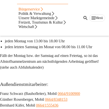
Altstoffsammelzentru
Bürgerservice
m und Bauhof
Politik & Verwaltung
Unsere Marktgemeinde
Menü
Freizeit, Tourismus & Kultur
ASZ und Bauhof Ilz
Wirtschaft
Öffnungszeiten:
jeden Montag von 13.00 bis 18.00 Uhr
jeden letzten Samstag im Monat von 08.00 bis 11.00 Uhr
Fällt der Montag bzw. der Samstag auf einen Feiertag, so ist das 
Altstoffsammelzentrum am nächstfolgenden Arbeitstag geöffnet! 
(siehe auch Abfuhrkalender)
Außendienstmitarbeiter:
Franz Schwarz (Bauhofleiter), Mobil 
0664/9100900
Günther Rosenberger, Mobil 
0664/8348153
Bernhard Käfer, Mobil 
0664/1555436