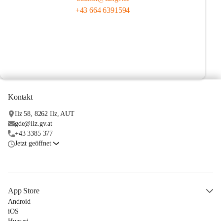
+43 664 6391594
Kontakt
Ilz 58, 8262 Ilz, AUT
gde@ilz.gv.at
+43 3385 377
Jetzt geöffnet
App Store
Android
iOS