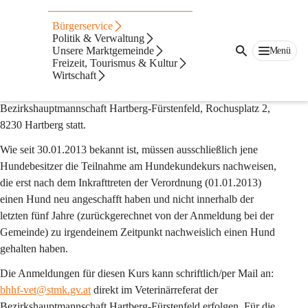
Hundekundekurs
Bürgerservice
Hundekundekurs am 04.09.2026 von 13.00 -
Politik & Verwaltung
Unsere Marktgemeinde
Menü
17.20 Uhr
Freizeit, Tourismus & Kultur
Der nächste Hundekundekurse findet am 
Wirtschaft
Freitag, 04.09.2026 
von 
13.00 bis 17.20 Uhr 
(20 Minuten Pause) im Saal der 
Bezirkshauptmannschaft Hartberg-Fürstenfeld, Rochusplatz 2, 
8230 Hartberg statt.
Wie seit 30.01.2013 bekannt ist, müssen ausschließlich jene 
Hundebesitzer die Teilnahme am Hundekundekurs nachweisen, 
die erst nach dem Inkrafttreten der Verordnung (01.01.2013) 
einen Hund neu angeschafft haben und nicht innerhalb der 
letzten fünf Jahre (zurückgerechnet von der Anmeldung bei der 
Gemeinde) zu irgendeinem Zeitpunkt nachweislich einen Hund 
gehalten haben.
Die Anmeldungen für diesen Kurs kann schriftlich/per Mail an: 
bhhf-vet@stmk.gv.at
 direkt im Veterinärreferat der 
Bezirkshauptmannschaft Hartberg-Fürstenfeld erfolgen. Für die 