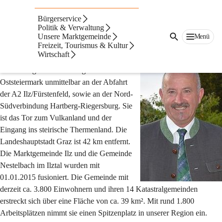
Ilz
Bürgerservice
Suche
Politik & Verwaltung
nach
Unsere Marktgemeinde
Menü
Inhalten
Freizeit, Tourismus & Kultur
Der Bürgermeister begrüßt
und
Wirtschaft
mehr...
Die Marktgemeinde Ilz liegt in der 
Oststeiermark unmittelbar an der Abfahrt 
der A2 Ilz/Fürstenfeld, sowie an der Nord-
Südverbindung Hartberg-Riegersburg. Sie 
ist das Tor zum Vulkanland und der 
Eingang ins steirische Thermenland. Die 
Landeshauptstadt Graz ist 42 km entfernt.
Die Marktgemeinde Ilz und die Gemeinde 
Nestelbach im Ilztal wurden mit 
01.01.2015 fusioniert. Die Gemeinde mit 
derzeit ca. 3.800 Einwohnern und ihren 14 Katastralgemeinden 
erstreckt sich über eine Fläche von ca. 39 km². Mit rund 1.800 
Arbeitsplätzen nimmt sie einen Spitzenplatz in unserer Region ein.