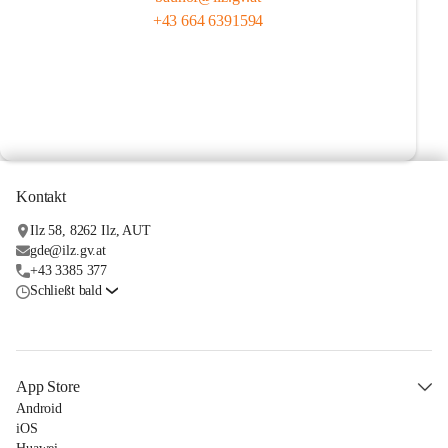
+43 664 6391594
Kontakt
Ilz 58, 8262 Ilz, AUT
gde@ilz.gv.at
+43 3385 377
Schließt bald
App Store
Android
iOS