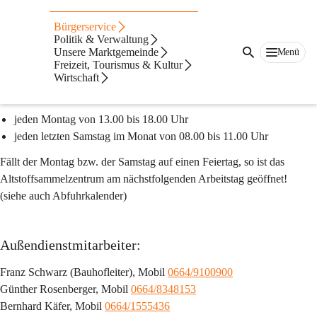
Altstoffsammelzentru
Bürgerservice
m und Bauhof
Politik & Verwaltung
Unsere Marktgemeinde
Menü
Freizeit, Tourismus & Kultur
ASZ und Bauhof Ilz
Wirtschaft
Öffnungszeiten:
jeden Montag von 13.00 bis 18.00 Uhr
jeden letzten Samstag im Monat von 08.00 bis 11.00 Uhr
Fällt der Montag bzw. der Samstag auf einen Feiertag, so ist das 
Altstoffsammelzentrum am nächstfolgenden Arbeitstag geöffnet! 
(siehe auch Abfuhrkalender)
Außendienstmitarbeiter:
Franz Schwarz (Bauhofleiter), Mobil 
0664/9100900
Günther Rosenberger, Mobil 
0664/8348153
Bernhard Käfer, Mobil 
0664/1555436