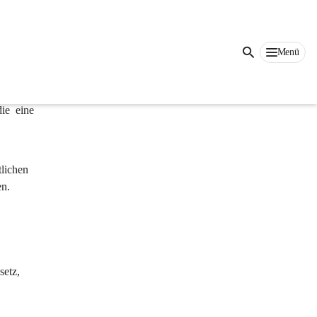
Auf dieser Seite
Menü
te 
ilz.at
ie eine 
lichen 
en.
etz, 