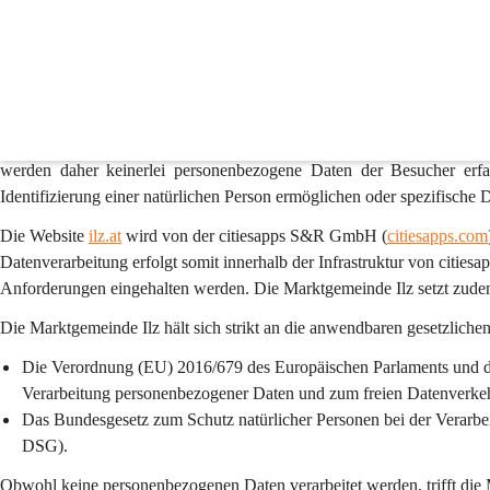
Datenschutz
1. Präambel
Der Schutz der Privatsphäre und der vertrauliche Umgang mit Daten
werden daher 
keinerlei personenbezogene Daten
 der Besucher erfa
Identifizierung einer natürlichen Person ermöglichen oder spezifische De
Die Website 
ilz.at
 wird von der 
citiesapps S&R GmbH
 (
citiesapps.com
Datenverarbeitung erfolgt somit innerhalb der Infrastruktur von cities
Anforderungen eingehalten werden. Die Marktgemeinde Ilz setzt zude
Die Marktgemeinde Ilz hält sich strikt an die anwendbaren gesetzlich
Die Verordnung (EU) 2016/679 des Europäischen Parlaments und de
Verarbeitung personenbezogener Daten und zum freien Datenver
Das Bundesgesetz zum Schutz natürlicher Personen bei der Verarbe
DSG).
Obwohl keine personenbezogenen Daten verarbeitet werden, trifft die