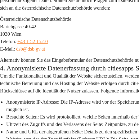
personenbezogener Daten. Sollten Sie dennoch Fragen zum Datenschutz 
sich an die österreichische Datenschutzbehörde wenden:
Österreichische Datenschutzbehörde
Barichgasse 40-42
1030 Wien
Telefon: 
+43 1 52 152-0
E-Mail: 
dsb@dsb.gv.at
Alternativ können Sie das Eingabeformular der Datenschutzbehörde nu
4. Anonymisierte Datenerfassung durch citiesap
Um die Funktionalität und Qualität der Website sicherzustellen, werden
technische Betreuung und das Hosting der Website erfolgen durch citi
Rückschlüsse auf die Identität der Nutzer zulassen. Folgende Informati
Anonymisierte IP-Adresse:
 Die IP-Adresse wird vor der Speicheru
möglich ist.
Besuchte Seiten:
 Es wird protokolliert, welche Seiten innerhalb de
Uhrzeit des Zugriffs und des Verlassens der Seite:
 Zeitpunkte, zu d
Name und URL der abgerufenen Seite:
 Details zu den spezifischen