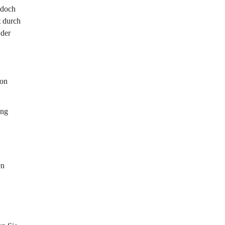
edoch 
 durch 
der 
on 
ung 
en 