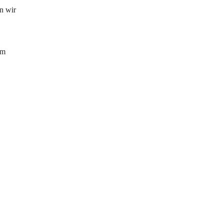
n wir 
 
im 
 