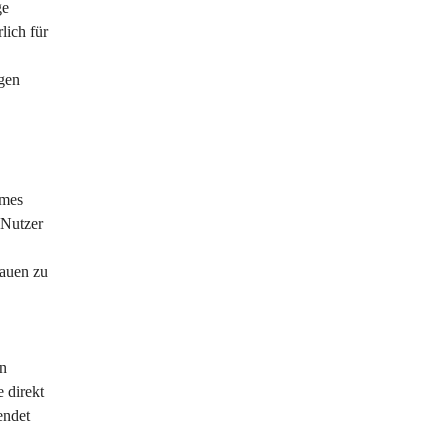
ge 
lich für 
gen 
mes 
 Nutzer 
auen zu 
n 
 direkt 
endet 