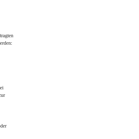
tragten 
werden:
ei 
zur 
der 