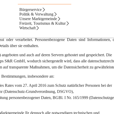
Bürgerservice
Politik & Verwaltung
Unsere Marktgemeinde
Freizeit, Tourismus & Kultur
Wirtschaft
 sind der Marktgemeinde Ilz ein wichtiges Anliegen. Auf der Websi
sst oder verarbeitet. Personenbezogene Daten sind Informationen, d
tails über sie enthalten.
) angeboten und auch auf deren Servern gehostet und gespeichert. Die 
apps S&R GmbH, wodurch sichergestellt wird, dass alle datenschutzrecht
m auf transparente Maßnahmen, um die Datensicherheit zu gewährleist
en Bestimmungen, insbesondere an:
s Rates vom 27. April 2016 zum Schutz natürlicher Personen bei der 
kehr (Datenschutz-Grundverordnung, DSGVO),
itung personenbezogener Daten, BGBl. I Nr. 165/1999 (Datenschutzges
 Marktgemeinde Ilz dennoch alle notwendigen technischen und 