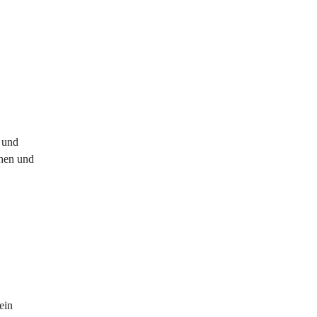
 und 
hen und 
ein 