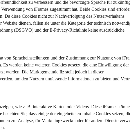
rfreundlichkeit zu verbessern und die bevorzugte Sprache für zukünfti
er Verwendung von iFrames zugestimmt hat. Beide Cookies sind erforder
n. Da diese Cookies nicht zur Nachverfolgung des Nutzerverhaltens 
 Website dienen, fallen sie unter die Kategorie der technisch notwendi
rdnung (DSGVO) und der E-Privacy-Richtlinie keine ausdrückliche 
ung von Spracheinstellungen und der Zustimmung zur Nutzung von iFra
h. Es werden keine weiteren Cookies gesetzt, die eine Einwilligung der
zt werden. Die Marktgemeinde Ilz stellt jedoch in dieser 
 werden, um den Nutzern umfassende Informationen zu bieten und Vertr
zeigen, wie z. B. interaktive Karten oder Videos. Diese iFrames könne
 beachten Sie, dass einige der eingebetteten Inhalte Cookies setzen, die
können zur Analyse, für Marketingzwecke oder für andere Dienste verw
en.