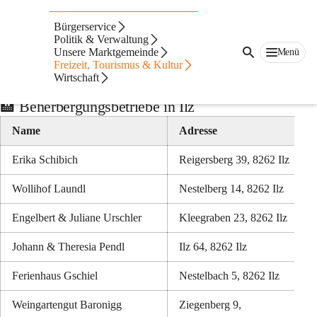
Auf dieser Seite
Bürgerservice
Gastronomie &
Politik & Verwaltung
Unsere Marktgemeinde
Menü
Freizeit, Tourismus & Kultur
Beherbergungsbetriebe
Wirtschaft
🏨 Beherbergungsbetriebe in Ilz
Name
Adresse
Erika Schibich
Reigersberg 39, 8262 Ilz
Wollihof Laundl
Nestelberg 14, 8262 Ilz
Engelbert & Juliane Urschler
Kleegraben 23, 8262 Ilz
Johann & Theresia Pendl
Ilz 64, 8262 Ilz
Ferienhaus Gschiel
Nestelbach 5, 8262 Ilz
Weingartengut Baronigg
Ziegenberg 9,