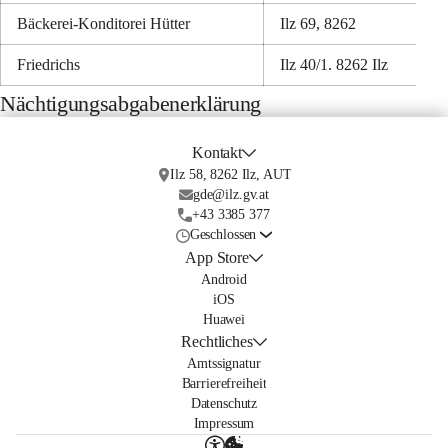
Bäckerei-Konditorei Hütter
Ilz 69, 8262
Friedrichs
Ilz 40/1. 8262 Ilz
Nächtigungsabgabenerklärung
Kontakt
Ilz 58, 8262 Ilz, AUT
gde@ilz.gv.at
+43 3385 377
Geschlossen
App Store
Android
iOS
Huawei
Rechtliches
Amtssignatur
Barrierefreiheit
Datenschutz
Impressum