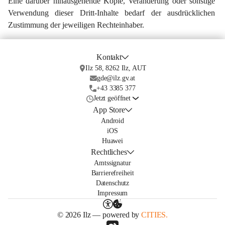
Eine darüber hinausgehende Kopie, Veränderung oder sonstige 
Verwendung dieser Dritt-Inhalte bedarf der ausdrücklichen 
Zustimmung der jeweiligen Rechteinhaber.
Kontakt
Ilz 58, 8262 Ilz, AUT
gde@ilz.gv.at
+43 3385 377
Jetzt geöffnet
App Store
Android
iOS
Huawei
Rechtliches
Amtssignatur
Barrierefreiheit
Datenschutz
Impressum
© 2026 Ilz — powered by
CITIES.