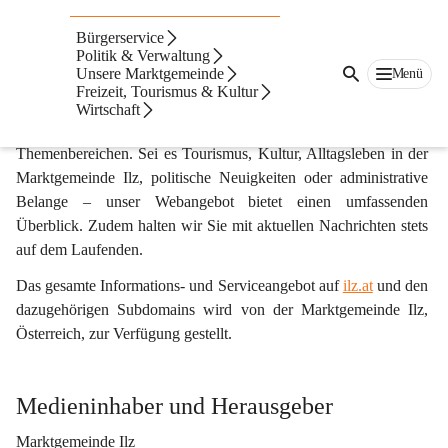
Impressum & Offenlegung gemäß §25 des
Bürgerservice
Mediengesetzes
Politik & Verwaltung
Unsere Marktgemeinde
Menü
ilz.at
 ist die offizielle Online-Plattform der Marktgemeinde Ilz. 
Freizeit, Tourismus & Kultur
Hier und auf zugehörigen Subdomains finden Sie eine Vielfalt an 
Wirtschaft
Informationen und Diensten zu unterschiedlichsten 
Themenbereichen. Sei es Tourismus, Kultur, Alltagsleben in der 
Marktgemeinde Ilz, politische Neuigkeiten oder administrative 
Belange – unser Webangebot bietet einen umfassenden 
Überblick. Zudem halten wir Sie mit aktuellen Nachrichten stets 
auf dem Laufenden. 
Das gesamte Informations- und Serviceangebot auf 
ilz.at
 und den 
dazugehörigen Subdomains wird von der Marktgemeinde Ilz, 
Österreich, zur Verfügung gestellt.
Medieninhaber und Herausgeber
Marktgemeinde Ilz