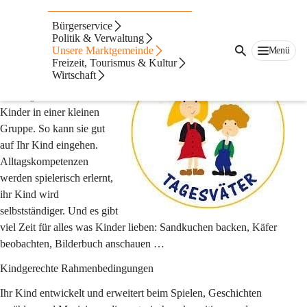
Tagesmütter
Bürgerservice
Familiennahe Betreuung
Politik & Verwaltung
Unsere Marktgemeinde
Menü
Jedes Kind ist einzigartig, 
Freizeit, Tourismus & Kultur
Wirtschaft
auch seine Bedürfnisse. J 
Die Tagesmutter betreut 
Kinder in einer kleinen 
Gruppe. So kann sie gut 
auf Ihr Kind eingehen. 
Alltagskompetenzen 
werden spielerisch erlernt, 
ihr Kind wird 
selbstständiger. Und es gibt 
viel Zeit für alles was Kinder lieben: Sandkuchen backen, Käfer 
beobachten, Bilderbuch anschauen …
Kindgerechte Rahmenbedingungen
Ihr Kind entwickelt und erweitert beim Spielen, Geschichten 