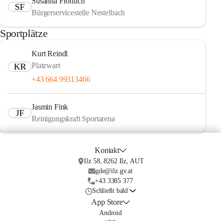
Susanna Fröhlich
SF
Bürgerservicestelle Nestelbach
Sportplätze
Kurt Reindl
Platzwart
KR
+43 664 99313466
Jasmin Fink
JF
Reinigungskraft Sportarena
Kontakt
Ilz 58, 8262 Ilz, AUT
gde@ilz.gv.at
+43 3385 377
Schließt bald
App Store
Android