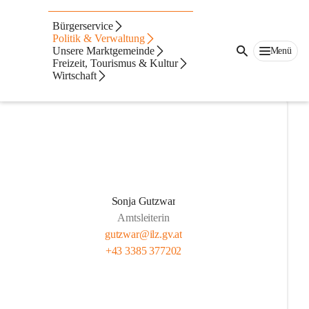
Mitarbeiter/Abteilunge
Bürgerservice
n
Politik & Verwaltung
Unsere Marktgemeinde
Menü
Freizeit, Tourismus & Kultur
Innendienst
Wirtschaft
Sonja Gutzwar
Amtsleiterin
gutzwar@ilz.gv.at
+43 3385 377202