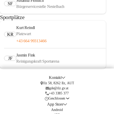
Susanna Fröhlich
SF
Bürgerservicestelle Nestelbach
Sportplätze
Kurt Reindl
Platzwart
KR
+43 664 99313466
Jasmin Fink
JF
Reinigungskraft Sportarena
Kontakt
Ilz 58, 8262 Ilz, AUT
gde@ilz.gv.at
+43 3385 377
Geschlossen
App Store
Android