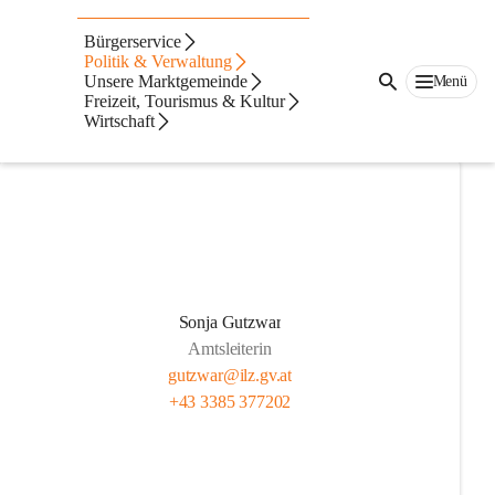
Mitarbeiter/Abteilunge
Bürgerservice
n
Politik & Verwaltung
Unsere Marktgemeinde
Menü
Freizeit, Tourismus & Kultur
Innendienst
Wirtschaft
Sonja Gutzwar
Amtsleiterin
gutzwar@ilz.gv.at
+43 3385 377202