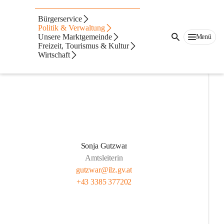
Mitarbeiter/Abteilunge
Bürgerservice
n
Politik & Verwaltung
Unsere Marktgemeinde
Menü
Freizeit, Tourismus & Kultur
Innendienst
Wirtschaft
Sonja Gutzwar
Amtsleiterin
gutzwar@ilz.gv.at
+43 3385 377202