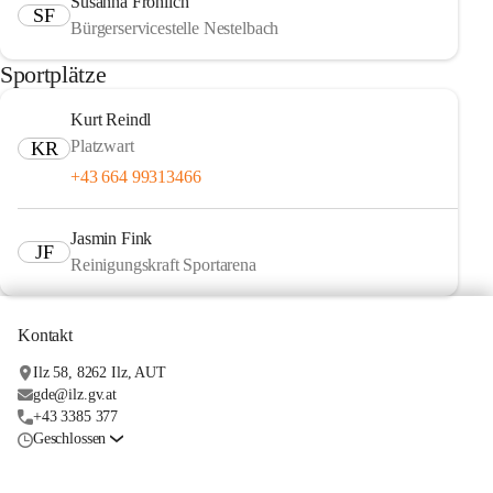
Susanna Fröhlich
SF
Bürgerservicestelle Nestelbach
Sportplätze
Kurt Reindl
Platzwart
KR
+43 664 99313466
Jasmin Fink
JF
Reinigungskraft Sportarena
Kontakt
Ilz 58, 8262 Ilz, AUT
gde@ilz.gv.at
+43 3385 377
Geschlossen