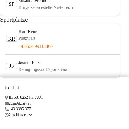
Susanna Fröhlich
SF
Bürgerservicestelle Nestelbach
Sportplätze
Kurt Reindl
Platzwart
KR
+43 664 99313466
Jasmin Fink
JF
Reinigungskraft Sportarena
Kontakt
Ilz 58, 8262 Ilz, AUT
gde@ilz.gv.at
+43 3385 377
Geschlossen