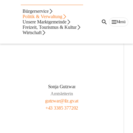
Mitarbeiter/Abteilunge
Bürgerservice
n
Politik & Verwaltung
Unsere Marktgemeinde
Menü
Freizeit, Tourismus & Kultur
Innendienst
Wirtschaft
Sonja Gutzwar
Amtsleiterin
gutzwar@ilz.gv.at
+43 3385 377202