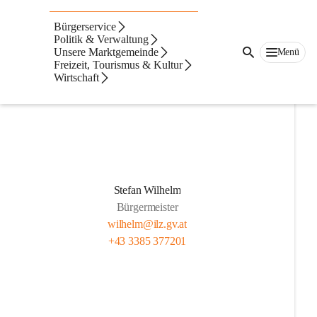
Gemeindevorstand
Bürgerservice
Der Gemeindevorstand der Marktgemeinde Ilz setzt sich aus 
Politik & Verwaltung
Unsere Marktgemeinde
Menü
folgenden Personen zusammen:
Freizeit, Tourismus & Kultur
Wirtschaft
Stefan Wilhelm
Bürgermeister
wilhelm@ilz.gv.at
+43 3385 377201