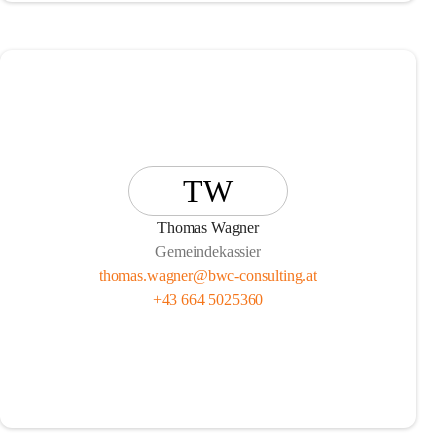
TW
Thomas Wagner
Gemeindekassier
thomas.wagner@bwc-consulting.at
+43 664 5025360