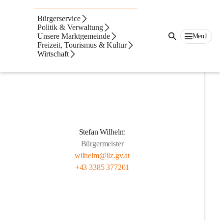
Gemeindevorstand
Bürgerservice
Der Gemeindevorstand der Marktgemeinde Ilz setzt sich aus 
Politik & Verwaltung
Unsere Marktgemeinde
Menü
folgenden Personen zusammen:
Freizeit, Tourismus & Kultur
Wirtschaft
Stefan Wilhelm
Bürgermeister
wilhelm@ilz.gv.at
+43 3385 377201