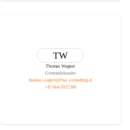
TW
Thomas Wagner
Gemeindekassier
thomas.wagner@bwc-consulting.at
+43 664 5025360