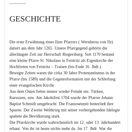
________

GESCHICHTE
Die erste Erwähnung eines Ilzer Pfarrers ( Wernherus von Ilz) 
datiert aus dem Jahr 1265. Unsere Pfarrgegend gehörte die 
allerlängste Zeit zur Herrschaft Riegersburg. Seit 1170 bestand 
eine kleine Pfarre St. Nikolaus in Feistritz als Eigenkirche der 
Hochfreien von Feistritz – Traisen (bis Ende 16. Jhdt.).

Bewegte Zeiten waren die cirka 30 Jahre Protestantismus in der 
Pfarre (bis 1589) und die Gegenreformation mit der Schleifung 
einer evangelischen Kirche.

Aus dem Osten fielen immer wieder Feinde ein: Türken, 
Kuruzzen, usw. Am Jakobifest 1704 wurde der Pfarrer Johann 
Baptist Schmidt umgebracht. Die Franzosenzeit hinterließ ihre 
Spuren. Der Zweite Weltkrieg mit seiner vorhergehenden Idelogie 
spaltete die Bevölkerung stark.

Die Pfarrkirche wurde wahrscheinlich im 12. oder 13. Jahrhundert 
erbaut. Von ihr ist heute nichts mehr da. Im 17. Jhdt. War die 