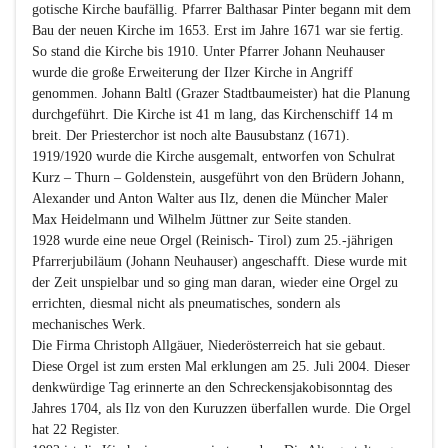
gotische Kirche baufällig. Pfarrer Balthasar Pinter begann mit dem 
Bau der neuen Kirche im 1653. Erst im Jahre 1671 war sie fertig. 
So stand die Kirche bis 1910. Unter Pfarrer Johann Neuhauser 
wurde die große Erweiterung der Ilzer Kirche in Angriff 
genommen. Johann Baltl (Grazer Stadtbaumeister) hat die Planung 
durchgeführt. Die Kirche ist 41 m lang, das Kirchenschiff 14 m 
breit. Der Priesterchor ist noch alte Bausubstanz (1671). 
1919/1920 wurde die Kirche ausgemalt, entworfen von Schulrat 
Kurz – Thurn – Goldenstein, ausgeführt von den Brüdern Johann, 
Alexander und Anton Walter aus Ilz, denen die Müncher Maler 
Max Heidelmann und Wilhelm Jüttner zur Seite standen.

1928 wurde eine neue Orgel (Reinisch- Tirol) zum 25.-jährigen 
Pfarrerjubiläum (Johann Neuhauser) angeschafft. Diese wurde mit 
der Zeit unspielbar und so ging man daran, wieder eine Orgel zu 
errichten, diesmal nicht als pneumatisches, sondern als 
mechanisches Werk.

Die Firma Christoph Allgäuer, Niederösterreich hat sie gebaut. 
Diese Orgel ist zum ersten Mal erklungen am 25. Juli 2004. Dieser 
denkwürdige Tag erinnerte an den Schreckensjakobisonntag des 
Jahres 1704, als Ilz von den Kuruzzen überfallen wurde. Die Orgel 
hat 22 Register.
