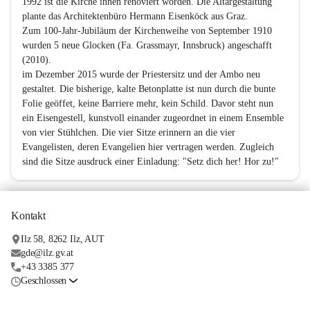
1992 ist die Kirche innen renoviert worden. Die Altargestaltung 
plante das Architektenbüro Hermann Eisenköck aus Graz.

Zum 100-Jahr-Jubiläum der Kirchenweihe von September 1910 
wurden 5 neue Glocken (Fa. Grassmayr, Innsbruck) angeschafft 
(2010).

im Dezember 2015 wurde der Priestersitz und der Ambo neu 
gestaltet. Die bisherige, kalte Betonplatte ist nun durch die bunte 
Folie geöffet, keine Barriere mehr, kein Schild. Davor steht nun 
ein Eisengestell, kunstvoll einander zugeordnet in einem Ensemble 
von vier Stühlchen. Die vier Sitze erinnern an die vier 
Evangelisten, deren Evangelien hier vertragen werden. Zugleich 
sind die Sitze ausdruck einer Einladung: "Setz dich her! Hor zu!"
Kontakt
Ilz 58, 8262 Ilz, AUT
gde@ilz.gv.at
+43 3385 377
Geschlossen