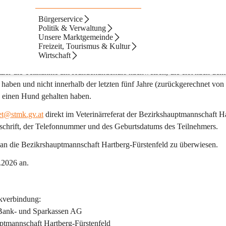
Bürgerservice
 Uhr
Politik & Verwaltung
Unsere Marktgemeinde
0 bis 17.20 Uhr 
(20 Minuten Pause) im Saal der Bezirkshauptmannscha
Freizeit, Tourismus & Kultur
Wirtschaft
sitzer die Teilnahme am Hundekundekurs nachweisen, die erst nach dem
haben und nicht innerhalb der letzten fünf Jahre (zurückgerechnet von 
 einen Hund gehalten haben.
et@stmk.gv.at
 direkt im Veterinärreferat der Bezirkshauptmannschaft H
schrift, der Telefonnummer und des Geburtsdatums des Teilnehmers.
 an die Bezikrshauptmannschaft Hartberg-Fürstenfeld zu überwiesen.
2026 
an.
kverbindung:
 Bank- und Sparkassen AG
ptmannschaft Hartberg-Fürstenfeld