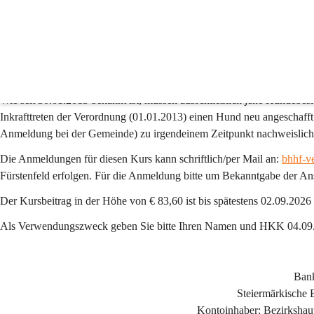
Hundekundekurs
Hundekundekurs am 04.09.2026 von 13.00 - 17.20
Der nächste Hundekundekurse findet am 
Freitag, 04.09.2026 
von 
13.0
Hartberg-Fürstenfeld, Rochusplatz 2, 8230 Hartberg statt.
Wie seit 30.01.2013 bekannt ist, müssen ausschließlich jene Hundebe
Inkrafttreten der Verordnung (01.01.2013) einen Hund neu angeschafft 
Anmeldung bei der Gemeinde) zu irgendeinem Zeitpunkt nachweislich
Die Anmeldungen für diesen Kurs kann schriftlich/per Mail an: 
bhhf-v
Fürstenfeld erfolgen. Für die Anmeldung bitte um Bekanntgabe der An
Der Kursbeitrag in der Höhe von 
€ 83,60
 ist bis spätestens 
02.09.2026
Als 
Verwendungszweck
 geben Sie bitte Ihren 
Namen
 und 
HKK 04.09.
Ban
Steiermärkische
Kontoinhaber: Bezirkshau