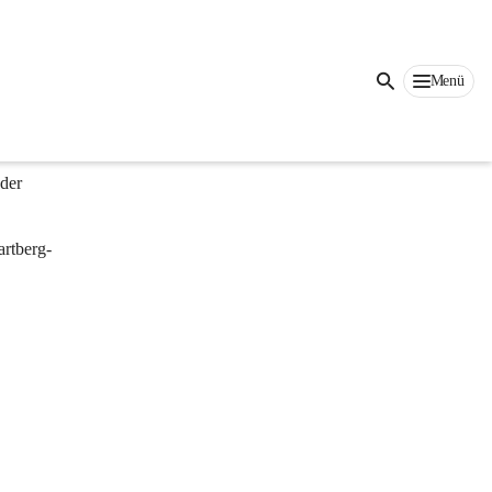
Menü
ft 
 
der 
artberg-