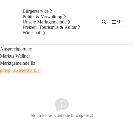
Auf dieser Seite
Bürgerservice
Heimatmuseum Ilz
Politik & Verwaltung
Unsere Marktgemeinde
Menü
Freizeit, Tourismus & Kultur
llz 58, 8262 Ilz
Wirtschaft
Tel: 03385/377
Ansprechpartner:
Markus Wallner
Marktgemeinde Ilz 
gde@ilz.steiermark.at
Noch keine Kontakte hinzugefügt