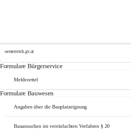
Formulare
Diverse Formulare finden Sie auch auf folgenden Seiten:
Verwaltungsseite des Landes Steiermark
oesterreich.gv.at
Formulare Bürgerservice
Meldezettel
Formulare Bauwesen
Angaben über die Bauplatzeignung
Bauansuchen im vereinfachten Verfahren § 20