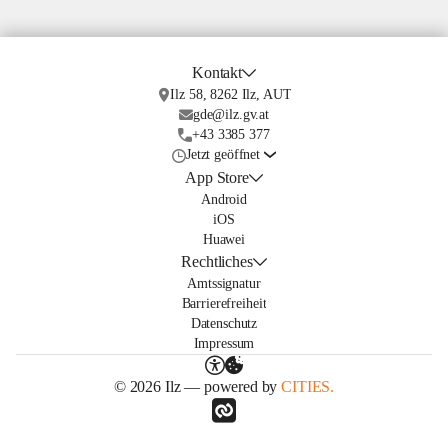
Kontakt
Ilz 58, 8262 Ilz, AUT
gde@ilz.gv.at
+43 3385 377
Jetzt geöffnet
App Store
Android
iOS
Huawei
Rechtliches
Amtssignatur
Barrierefreiheit
Datenschutz
Impressum
© 2026 Ilz — powered by
CITIES.