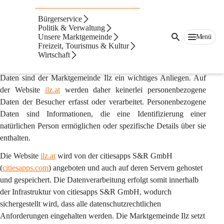
Auf dieser Seite
Bürgerservice
Datenschutz
Politik & Verwaltung
Unsere Marktgemeinde
Menü
Freizeit, Tourismus & Kultur
1. Präambel
Wirtschaft
Der Schutz der Privatsphäre und der vertrauliche Umgang mit 
Daten sind der Marktgemeinde Ilz ein wichtiges Anliegen. Auf 
der Website 
ilz.at
 werden daher 
keinerlei personenbezogene 
Daten
 der Besucher erfasst oder verarbeitet. Personenbezogene 
Daten sind Informationen, die eine Identifizierung einer 
natürlichen Person ermöglichen oder spezifische Details über sie 
enthalten.
Die Website 
ilz.at
 wird von der 
citiesapps S&R GmbH
(
citiesapps.com
) angeboten und auch auf deren Servern gehostet 
und gespeichert. Die Datenverarbeitung erfolgt somit innerhalb 
der Infrastruktur von citiesapps S&R GmbH, wodurch 
sichergestellt wird, dass alle datenschutzrechtlichen 
Anforderungen eingehalten werden. Die Marktgemeinde Ilz setzt 