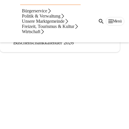
Buschenschankkalende
Bürgerservice
r
Politik & Verwaltung
Unsere Marktgemeinde
Menü
Freizeit, Tourismus & Kultur
Buschenschankkalender
Wirtschaft
Buschenschankkalender 2026