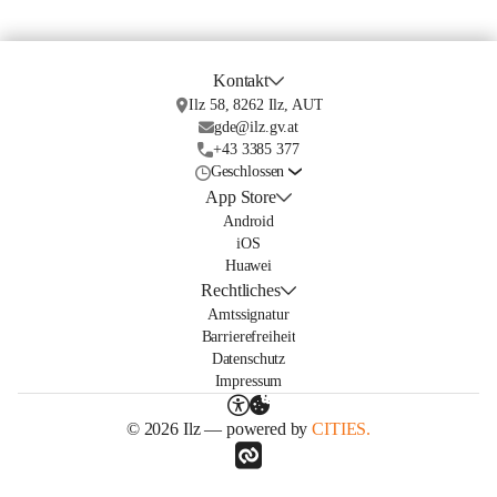
Kontakt
Ilz 58, 8262 Ilz, AUT
gde@ilz.gv.at
+43 3385 377
Geschlossen
App Store
Android
iOS
Huawei
Rechtliches
Amtssignatur
Barrierefreiheit
Datenschutz
Impressum
© 2026 Ilz — powered by
CITIES.