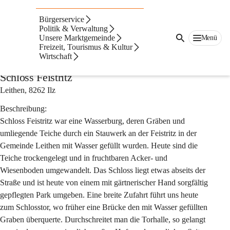
Auf dieser Seite
Bürgerservice
Burgen, Ruinen,
Politik & Verwaltung
Unsere Marktgemeinde
Menü
Freizeit, Tourismus & Kultur
Schlösser
Wirtschaft
Schloss Feistritz
Leithen, 8262 Ilz
Beschreibung:
Schloss Feistritz war eine Wasserburg, deren Gräben und 
umliegende Teiche durch ein Stauwerk an der Feistritz in der 
Gemeinde Leithen mit Wasser gefüllt wurden. Heute sind die 
Teiche trockengelegt und in fruchtbaren Acker- und 
Wiesenboden umgewandelt. Das Schloss liegt etwas abseits der 
Straße und ist heute von einem mit gärtnerischer Hand sorgfältig 
gepflegten Park umgeben. Eine breite Zufahrt führt uns heute 
zum Schlosstor, wo früher eine Brücke den mit Wasser gefüllten 
Graben überquerte. Durchschreitet man die Torhalle, so gelangt 